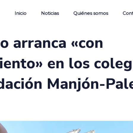
Inicio
Noticias
Quiénes somos
Con
so arranca «con
ento» en los coleg
dación Manjón-Pal