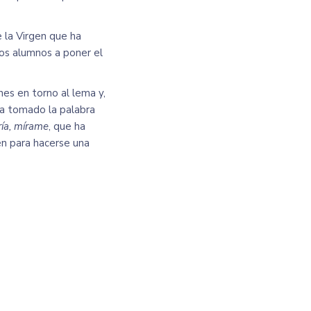
 la Virgen que ha
 los alumnos a poner el
nes en torno al lema y,
ha tomado la palabra
ía, mírame
, que ha
en para hacerse una