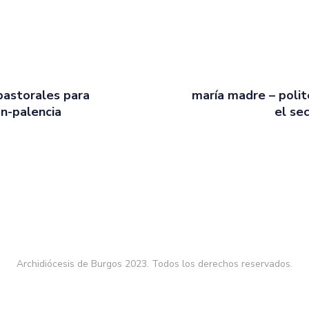
pastorales para
maría madre – poli
ón-palencia
el se
Archidiócesis de Burgos 2023. Todos los derechos reservados.