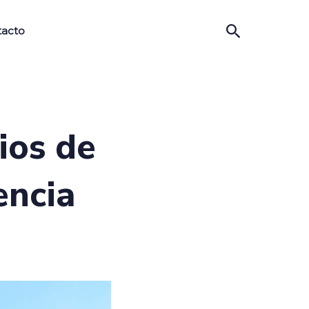
tacto
ios de
encia