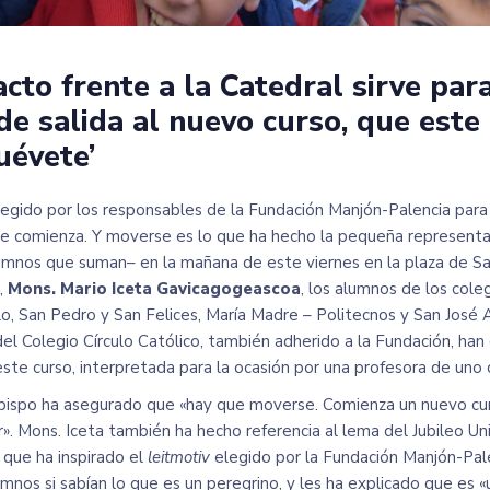
acto frente a la Catedral sirve par
de salida al nuevo curso, que este
uévete’
egido por los responsables de la Fundación Manjón-Palencia para 
e comienza. Y moverse es lo que ha hecho la pequeña representa
umnos que suman– en la mañana de este viernes en la plaza de Sa
,
Mons. Mario Iceta Gavicagogeascoa
, los alumnos de los coleg
lo, San Pedro y San Felices, María Madre – Politecnos y San José
del Colegio Círculo Católico, también adherido a la Fundación, han
este curso, interpretada para la ocasión por una profesora de uno 
zobispo ha asegurado que «hay que moverse. Comienza un nuevo cur
». Mons. Iceta también ha hecho referencia al lema del Jubileo Un
o que ha inspirado el
leitmotiv
elegido por la Fundación Manjón-Pale
mnos si sabían lo que es un peregrino, y les ha explicado que es 