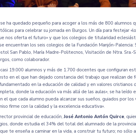
lo se ha quedado pequeño para acoger a los más de 800 alumnos 
ólicas para celebrar su jornada en Burgos. Un día para festejar «l
que nos oferta el futuro» y que los colegios de titularidad eclesiás
se encuentran los seis colegios de la Fundación Manjón-Palencia:
tol San Pablo, María Madre-Politecnos, Visitación de Ntra. Sra.-
urgos, como colaborador.
 casi 19.000 alumnos y más de 1.700 docentes
que configuran es
esto en el que han dejado constancia del trabajo que realizan de
fundamentado en la educación de calidad y en valores cristianos 
mpleta, donde la educación va más allá de las aulas», se ha leído e
en el que cada alumno pueda alcanzar sus sueños, guiados por los
so firme con la calidad y la excelencia educativa».
irector provincial de educación,
José Antonio Antón Quirce
, qui
gios, donde estudia el 34% del total del alumnado de la provincia
ue te enseña a caminar en la vida, a construir tu futuro; no sólo 