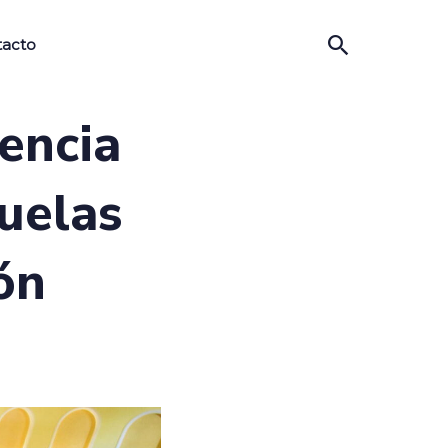
tacto
encia
cuelas
ón