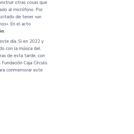
onstruir otras cosas que
ado al micrófono. Por
licitado de tener «un
nos». En el acto
ón
.
este día. Si en
2022
y
ado con la música del
ras de esta tarde, con
 Fundación Caja Círculo.
á para conmemorar este