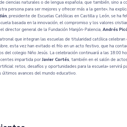
 de ciencias naturales o de lengua española, que también, sino a c
tra persona para ser mejores y ofrecer más a la gente», ha explic
dán
, presidente de Escuelas Católicas en Castilla y León, se ha fe
uela basada en la innovación, el compromiso y los valores cristia
el director general de la Fundación Manjón-Palencia,
Andrés Pic
tronal que integran las escuelas de titularidad católica celebran 
 libre, esta vez han evitado el frío en un acto festivo, que ha cont
 del colegio Niño Jesús. La celebración continuará a las 18:00 ho
ocentes impartida por
Javier Cortés
, también en el salón de actos
artificial: retos, desafíos y oportunidades para la escuela» servir
os últimos avances del mundo educativo.